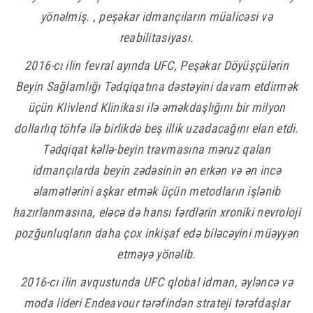
yönəlmiş. , peşəkar idmançıların müalicəsi və
reabilitasiyası.
2016-cı ilin fevral ayında UFC, Peşəkar Döyüşçülərin
Beyin Sağlamlığı Tədqiqatına dəstəyini davam etdirmək
üçün Klivlend Klinikası ilə əməkdaşlığını bir milyon
dollarlıq töhfə ilə birlikdə beş illik uzadacağını elan etdi.
Tədqiqat kəllə-beyin travmasına məruz qalan
idmançılarda beyin zədəsinin ən erkən və ən incə
əlamətlərini aşkar etmək üçün metodların işlənib
hazırlanmasına, eləcə də hansı fərdlərin xroniki nevroloji
pozğunluqların daha çox inkişaf edə biləcəyini müəyyən
etməyə yönəlib.
2016-cı ilin avqustunda UFC qlobal idman, əyləncə və
moda lideri Endeavour tərəfindən strateji tərəfdaşlar