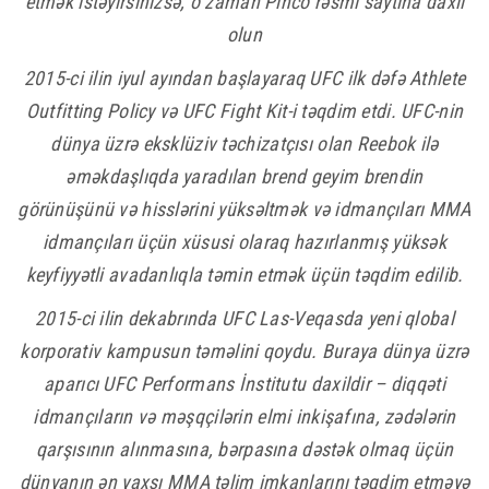
etmək istəyirsinizsə, o zaman
Pinco
rəsmi saytına daxil
olun
2015-ci ilin iyul ayından başlayaraq UFC ilk dəfə Athlete
Outfitting Policy və UFC Fight Kit-i təqdim etdi. UFC-nin
dünya üzrə eksklüziv təchizatçısı olan Reebok ilə
əməkdaşlıqda yaradılan brend geyim brendin
görünüşünü və hisslərini yüksəltmək və idmançıları MMA
idmançıları üçün xüsusi olaraq hazırlanmış yüksək
keyfiyyətli avadanlıqla təmin etmək üçün təqdim edilib.
2015-ci ilin dekabrında UFC Las-Veqasda yeni qlobal
korporativ kampusun təməlini qoydu. Buraya dünya üzrə
aparıcı UFC Performans İnstitutu daxildir – diqqəti
idmançıların və məşqçilərin elmi inkişafına, zədələrin
qarşısının alınmasına, bərpasına dəstək olmaq üçün
dünyanın ən yaxşı MMA təlim imkanlarını təqdim etməyə