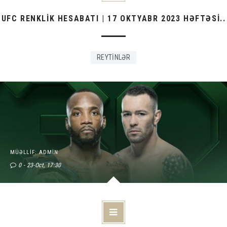
UFC RENKLİK HESABATI | 17 OKTYABR 2023 HƏFTƏSİ..
REYTİNLƏR
MÜƏLLIF: ADMIN
0
23-Oct, 17:30