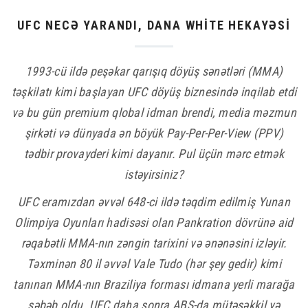
UFC NECƏ YARANDI, DANA WHITE HEKAYƏSI
MƏŞHUR
1993-cü ildə peşəkar qarışıq döyüş sənətləri (MMA)
TAG BULUD
təşkilatı kimi başlayan UFC döyüş biznesində inqilab etdi
və bu gün premium qlobal idman brendi, media məzmun
ATHLETES
şirkəti və dünyada ən böyük Pay-Per-Per-View (PPV)
EDWARDS vs COVINGTON
tədbir provayderi kimi dayanır. Pul üçün mərc etmək
Islam Makhachev
istəyirsiniz?
Khamzat Chimaev
UFC
UFC eramızdan əvvəl 648-ci ildə təqdim edilmiş Yunan
UFC 294
UFC 296
Olimpiya Oyunları hadisəsi olan Pankration dövrünə aid
UFC294
rəqabətli MMA-nın zəngin tarixini və ənənəsini izləyir.
Təxminən 80 il əvvəl Vale Tudo (hər şey gedir) kimi
tanınan MMA-nın Braziliya forması idmana yerli marağa
TƏQVIM
səbəb oldu. UFC daha sonra ABŞ-da mütəşəkkil və