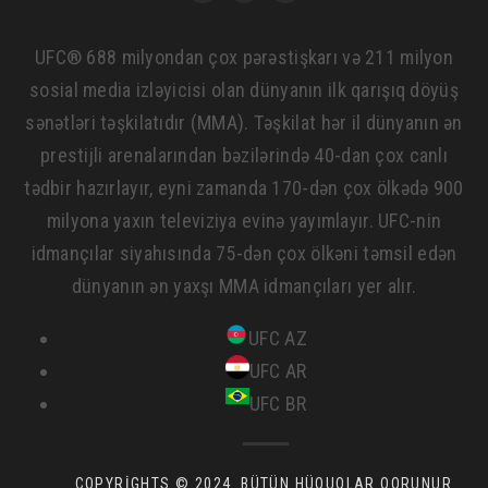
UFC® 688 milyondan çox pərəstişkarı və 211 milyon
sosial media izləyicisi olan dünyanın ilk qarışıq döyüş
sənətləri təşkilatıdır (MMA). Təşkilat hər il dünyanın ən
prestijli arenalarından bəzilərində 40-dan çox canlı
tədbir hazırlayır, eyni zamanda 170-dən çox ölkədə 900
milyona yaxın televiziya evinə yayımlayır. UFC-nin
idmançılar siyahısında 75-dən çox ölkəni təmsil edən
dünyanın ən yaxşı MMA idmançıları yer alır.
UFC AZ
UFC AR
UFC BR
COPYRIGHTS © 2024. BÜTÜN HÜQUQLAR QORUNUR.