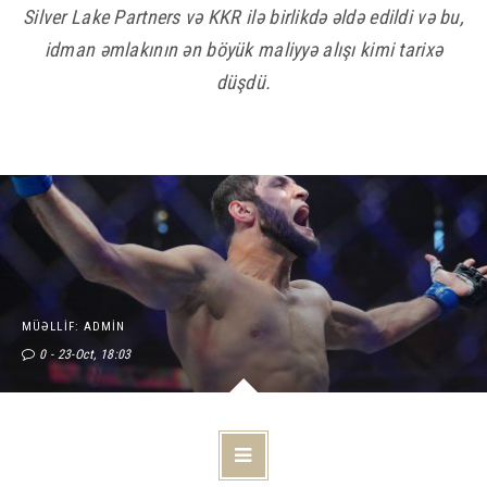
Silver Lake Partners və KKR ilə birlikdə əldə edildi və bu,
idman əmlakının ən böyük maliyyə alışı kimi tarixə
düşdü.
MÜƏLLIF: ADMIN
0
23-Oct, 18:03