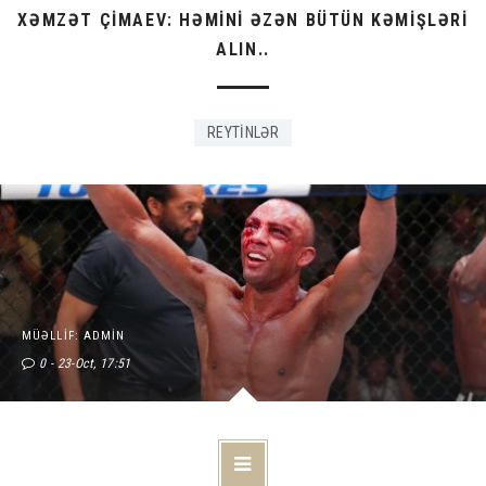
XƏMZƏT ÇİMAEV: HƏMİNİ ƏZƏN BÜTÜN KƏMİŞLƏRİ
ALIN..
REYTİNLƏR
MÜƏLLIF: ADMIN
0
23-Oct, 17:51