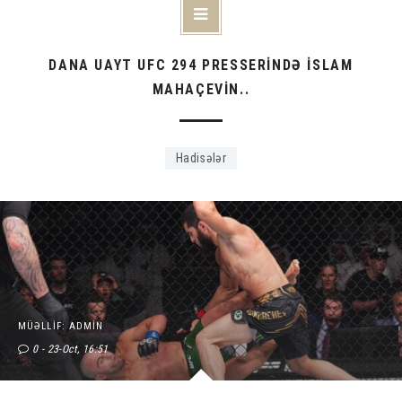
DANA UAYT UFC 294 PRESSERİNDƏ İSLAM
MAHAÇEVİN..
Hadisələr
MÜƏLLIF: ADMIN
0
23-Oct, 16:51