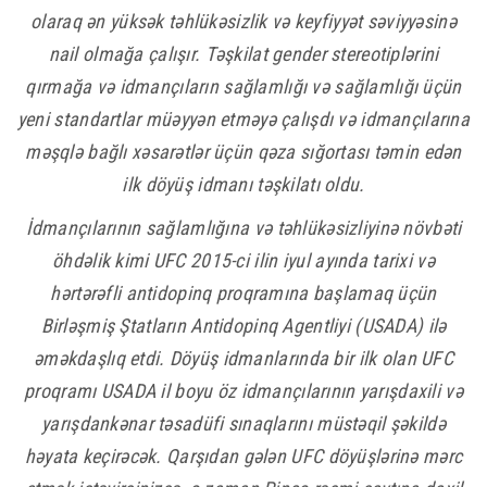
olaraq ən yüksək təhlükəsizlik və keyfiyyət səviyyəsinə
nail olmağa çalışır. Təşkilat gender stereotiplərini
qırmağa və idmançıların sağlamlığı və sağlamlığı üçün
yeni standartlar müəyyən etməyə çalışdı və idmançılarına
məşqlə bağlı xəsarətlər üçün qəza sığortası təmin edən
ilk döyüş idmanı təşkilatı oldu.
İdmançılarının sağlamlığına və təhlükəsizliyinə növbəti
öhdəlik kimi UFC 2015-ci ilin iyul ayında tarixi və
hərtərəfli antidopinq proqramına başlamaq üçün
Birləşmiş Ştatların Antidopinq Agentliyi (USADA) ilə
əməkdaşlıq etdi. Döyüş idmanlarında bir ilk olan UFC
proqramı USADA il boyu öz idmançılarının yarışdaxili və
yarışdankənar təsadüfi sınaqlarını müstəqil şəkildə
həyata keçirəcək. Qarşıdan gələn UFC döyüşlərinə mərc