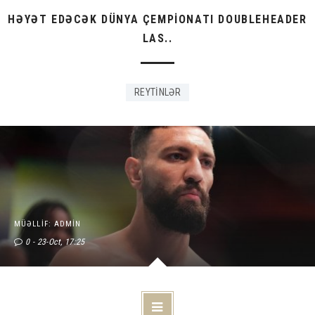
HƏYƏT EDƏCƏK DÜNYA ÇEMPİONATI DOUBLEHEADER
LAS..
REYTİNLƏR
MÜƏLLIF: ADMIN
0
23-Oct, 17:25