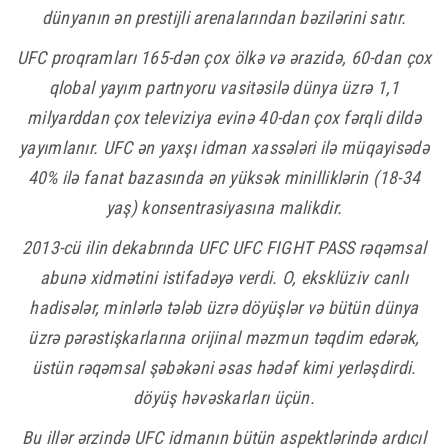
dünyanın ən prestijli arenalarından bəzilərini satır.
UFC proqramları 165-dən çox ölkə və ərazidə, 60-dan çox
qlobal yayım partnyoru vasitəsilə dünya üzrə 1,1
milyarddan çox televiziya evinə 40-dan çox fərqli dildə
yayımlanır. UFC ən yaxşı idman xassələri ilə müqayisədə
40% ilə fanat bazasında ən yüksək minilliklərin (18-34
yaş) konsentrasiyasına malikdir.
2013-cü ilin dekabrında UFC UFC FIGHT PASS rəqəmsal
abunə xidmətini istifadəyə verdi. O, eksklüziv canlı
hadisələr, minlərlə tələb üzrə döyüşlər və bütün dünya
üzrə pərəstişkarlarına orijinal məzmun təqdim edərək,
üstün rəqəmsal şəbəkəni əsas hədəf kimi yerləşdirdi.
döyüş həvəskarları üçün.
Bu illər ərzində UFC idmanın bütün aspektlərində ardıcıl