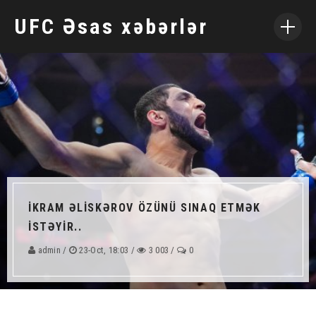
UFC Əsas xəbərlər
ƏSAS SƏHIFƏ
HADISƏLƏR
REYTİNLƏR
ATHLETES
PINCO
İKRAM ƏLİSKƏROV ÖZÜNÜ SINAQ ETMƏK
İSTƏYİR..
admin /
23-Oct, 18:03 /
3 003 /
0
SOSIAL MEDIYA