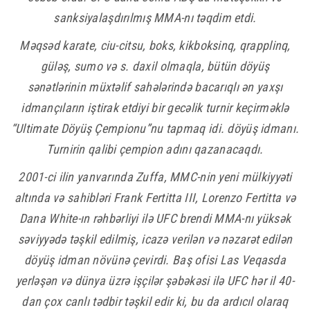
«
August 2026 »
sanksiyalaşdırılmış MMA-nı təqdim etdi.
Mon
Tue
Wed
Thu
Fri
Sat
Sun
Məqsəd karate, ciu-citsu, boks, kikboksinq, qrapplinq,
güləş, sumo və s. daxil olmaqla, bütün döyüş
1
2
sənətlərinin müxtəlif sahələrində bacarıqlı ən yaxşı
3
4
5
6
7
8
9
idmançıların iştirak etdiyi bir gecəlik turnir keçirməklə
10
11
12
13
14
15
16
“Ultimate Döyüş Çempionu”nu tapmaq idi. döyüş idmanı.
17
18
19
20
21
22
23
Turnirin qalibi çempion adını qazanacaqdı.
24
25
26
27
28
29
30
2001-ci ilin yanvarında Zuffa, MMC-nin yeni mülkiyyəti
altında və sahibləri Frank Fertitta III, Lorenzo Fertitta və
31
Dana White-ın rəhbərliyi ilə UFC brendi MMA-nı yüksək
səviyyədə təşkil edilmiş, icazə verilən və nəzarət edilən
döyüş idman növünə çevirdi. Baş ofisi Las Veqasda
yerləşən və dünya üzrə işçilər şəbəkəsi ilə UFC hər il 40-
dan çox canlı tədbir təşkil edir ki, bu da ardıcıl olaraq