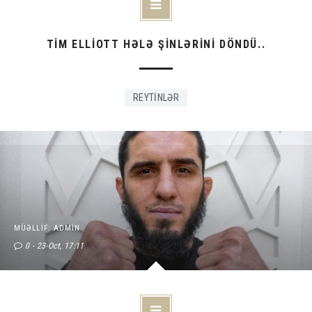
TİM ELLİOTT HƏLƏ ŞİNLƏRİNİ DÖNDÜ..
REYTİNLƏR
MÜƏLLIF: ADMIN
0
23-Oct, 17:11