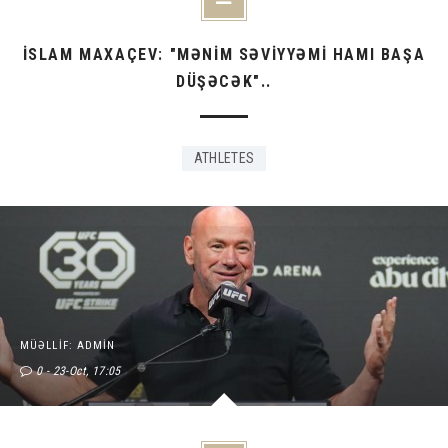
İSLAM MAXAÇEV: "MƏNIM SƏVIYYƏMI HAMI BAŞA
DÜŞƏCƏK"..
ATHLETES
MÜƏLLIF: ADMIN
0
23-Oct, 17:05