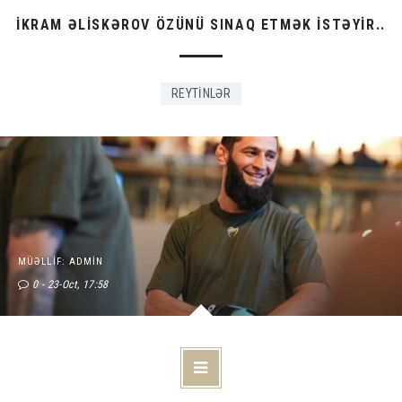
İKRAM ƏLİSKƏROV ÖZÜNÜ SINAQ ETMƏK İSTƏYİR..
REYTİNLƏR
MÜƏLLIF: ADMIN
0
23-Oct, 17:58