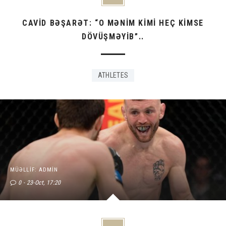
CAVİD BƏŞARƏT: “O MƏNİM KİMİ HEÇ KİMSE
DÖVÜŞMƏYİB”..
ATHLETES
MÜƏLLIF: ADMIN
0
23-Oct, 17:20