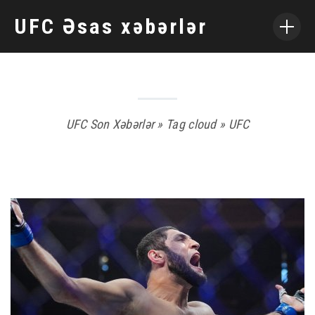
UFC Əsas xəbərlər
ƏSAS SƏHIFƏ
HADISƏLƏR
REYTİNLƏR
ATHLETES
UFC Son Xəbərlər
»
Tag cloud
» UFC
PINCO
SOSIAL MEDIYA