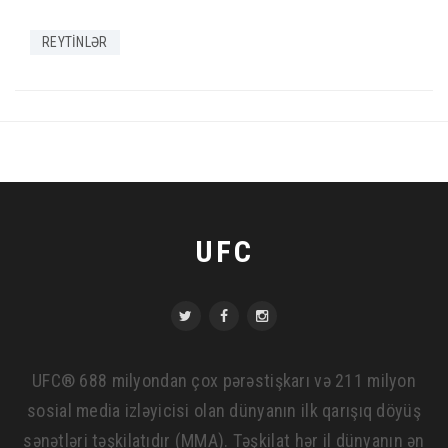
REYTİNLƏR
UFC
UFC® 688 milyondan çox pərəstişkarı və 211 milyon
sosial media izləyicisi olan dünyanın ilk qarışıq döyüş
sənətləri təşkilatıdır (MMA). Təşkilat hər il dünyanın ən