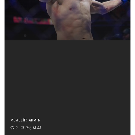
MƏŞHUR
TAG BULUD
ATHLETES
EDWARDS vs COVINGTON
Islam Makhachev
Khamzat Chimaev
UFC
UFC 294
UFC 296
UFC294
MÜƏLLIF: ADMIN
TƏQVIM
0
23-Oct, 18:03