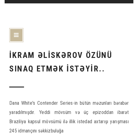
«
August 2026 »
Mon
Tue
Wed
Thu
Fri
Sat
Sun
1
2
3
4
5
6
7
8
9
İKRAM ƏLİSKƏROV ÖZÜNÜ
10
11
12
13
14
15
16
17
18
19
20
21
22
23
SINAQ ETMƏK İSTƏYİR..
24
25
26
27
28
29
30
31
Dana White's Contender Series-in bütün məzunları bərabər
yaradılmışdır. Yeddi mövsüm və üç epizoddan ibarət
Braziliya kapsul mövsümü ilə illik istedad axtarışı yarışması
245 idmançını səkkizbuluğa